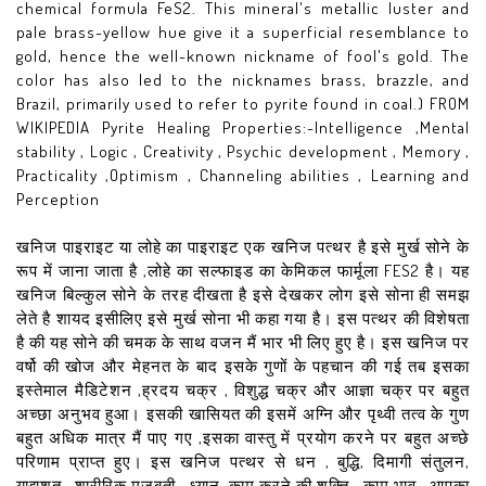
chemical formula FeS2. This mineral's metallic luster and
pale brass-yellow hue give it a superficial resemblance to
gold, hence the well-known nickname of fool's gold. The
color has also led to the nicknames brass, brazzle, and
Brazil, primarily used to refer to pyrite found in coal.) FROM
WIKIPEDIA Pyrite Healing Properties:-Intelligence ,Mental
stability , Logic , Creativity , Psychic development , Memory ,
Practicality ,Optimism , Channeling abilities , Learning and
Perception
खनिज पाइराइट या लोहे का पाइराइट एक खनिज पत्थर है इसे मुर्ख सोने के
रूप में जाना जाता है ,लोहे का सल्फाइड का केमिकल फार्मूला FES2 है। यह
खनिज बिल्कुल सोने के तरह दीखता है इसे देखकर लोग इसे सोना ही समझ
लेते है शायद इसीलिए इसे मुर्ख सोना भी कहा गया है। इस पत्थर की विशेषता
है की यह सोने की चमक के साथ वजन मैं भार भी लिए हुए है। इस खनिज पर
वर्षो की खोज और मेहनत के बाद इसके गुणों के पहचान की गई तब इसका
इस्तेमाल मैडिटेशन ,ह्रदय चक्र , विशुद्ध चक्र और आज्ञा चक्र पर बहुत
अच्छा अनुभव हुआ। इसकी खासियत की इसमें अग्नि और पृथ्वी तत्व के गुण
बहुत अधिक मात्र मैं पाए गए ,इसका वास्तु में प्रयोग करने पर बहुत अच्छे
परिणाम प्राप्त हुए। इस खनिज पत्थर से धन , बुद्धि, दिमागी संतुलन,
याद्दाशत , शारीरिक मजबूती , ध्यान ,काम करने की शक्ति , काम भाव , आपका