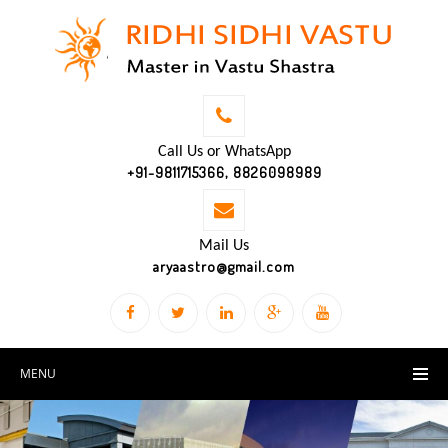
Call Us or WhatsApp
+91-9811715366, 8826098989
Mail Us
aryaastro@gmail.com
MENU