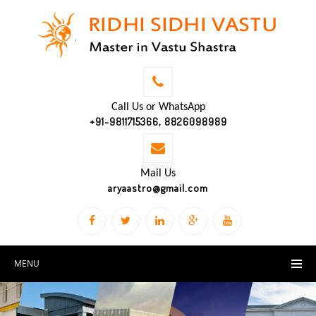
Call Us or WhatsApp
+91-9811715366, 8826098989
Mail Us
aryaastro@gmail.com
MENU